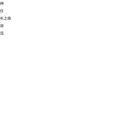
神
任
长之路
游
流