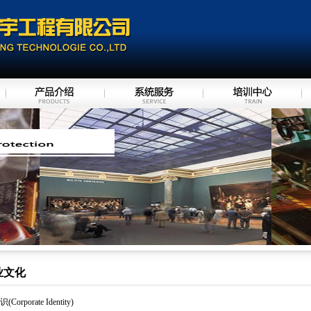
业文化
orporate Identity)